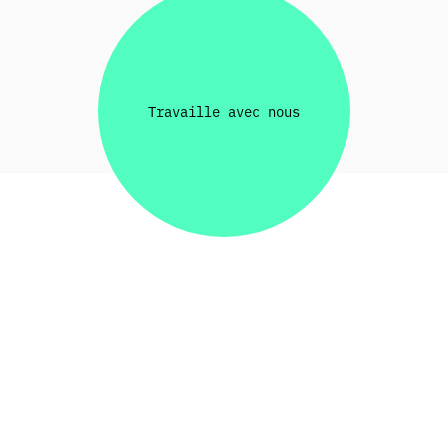
For the
full 3D
experience.
Please open this
website on your
computer.
Ok
Will do later
+5 karma