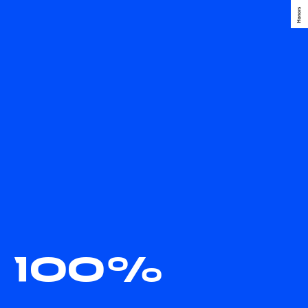
marketing au
service de
marques
audacieuses en
Amérique du
Nord.
Appuyez pour les détails
stRatégie
weB
Appuyez pour les détails
pUb
Appuyez pour les détails
résEaux