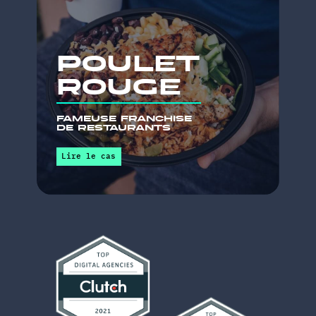
Voir tous nos projets
Prêt à vOus
lanCer?
nous sommEs là