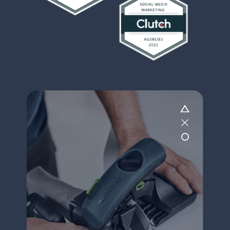
pour vous gUider!
Stratégie
Web
Réseaux
Pub
Ta