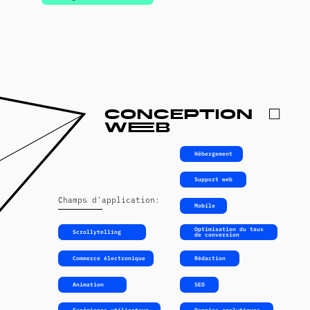
en lignE
Сhamps d'application:
Facebook ads
Google ads
YouTube ads
Instagram ads
Bing ads
Shopping ads
TikTok ads
médias
sociaux
Stratégie de médias sociaux
Gestion des médias sociaux
Création de contenu
Croissance et gestion des communautés