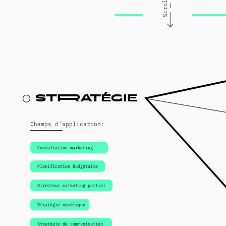
conception
wEb
Hébergement
Support web
Сhamps d'application:
Mobile
Optimisation du taux
Scrollytelling
de conversion
Commerce électronique
Rédaction
Animation
SEO
Expérience utilisateur
Données analytiques
Conception personnalisée
2D et 3D
visit page
publicité