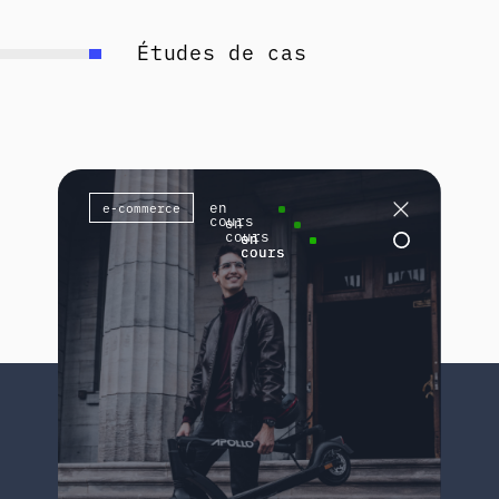
festool
marque mondialle
d'outillage électrique
Lire le cas
café
melitta
marque mondiale
de café