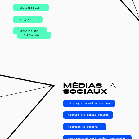
Notre équipe joue un
rôle clé dans la
planification
stratégique,
l’allocation de budget
et la direction
créative pour des