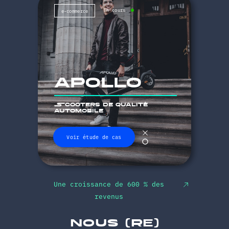
En cours
e-commerce
apollo
Scooters de qualité
automobile
Voir étude de cas
Une croissance de 600 % des
revenus
nous (re)