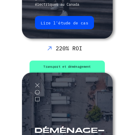
électriques au Canada
Lire l'étude de cas
220% ROI
MARKETIKA
Transport et déménagement
(anciennement
TTBA) dans le
livre de Josh
Fetcher:
déménage-