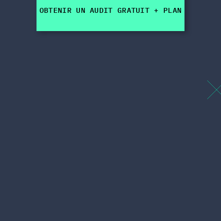
OBTENIR UN AUDIT GRATUIT + PLAN
Facebook ads
Instagram ads
Google ads
TikTok ads
Shopping Ads
YouTube ads
+14 autres façons de vous faire tirer profit